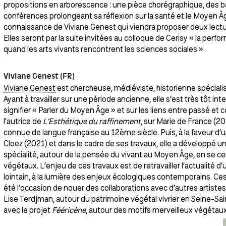
propositions en arborescence : une pièce chorégraphique, des ba
conférences prolongeant sa réflexion sur la santé et le Moyen Âge. 
connaissance de Viviane Genest qui viendra proposer deux lectu
Elles seront par la suite invitées au colloque de Cerisy « la p
quand les arts vivants rencontrent les sciences sociales ».
Viviane Genest (FR)
Viviane Genest
est chercheuse, médiéviste, historienne spécialist
Ayant à travailler sur une période ancienne, elle s’est très tôt in
signifier « Parler du Moyen Âge » et sur les liens entre passé et 
l’autrice de
L’Esthétique du raffinement
, sur Marie de France (2
connue de langue française au 12ème siècle. Puis, à la faveur d’
Cloez (2021) et dans le cadre de ses travaux, elle a développé
spécialité, autour de la pensée du vivant au Moyen Âge, en se cen
végétaux. L’enjeu de ces travaux est de retravailler l’actualité
lointain, à la lumière des enjeux écologiques contemporains. Ce
été l’occasion de nouer des collaborations avec d’autres artiste
Lise Terdjman, autour du patrimoine végétal vivrier en Seine-Sai
avec le projet
Fééricène
, autour des motifs merveilleux végétaux