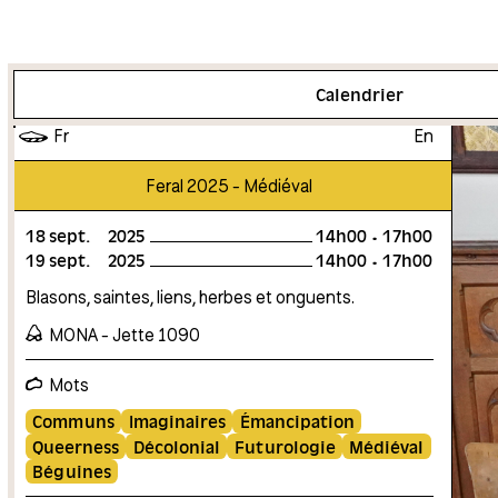
Plus d'info
Calendrier
Fr
En
Feral 2025 - Médiéval
18
sept.
2025
14h00
17h00
19
sept.
2025
14h00
17h00
Blasons, saintes, liens, herbes et onguents.
MONA - Jette 1090
Mots
Communs
Imaginaires
Émancipation
Queerness
Décolonial
Futurologie
Médiéval
Béguines