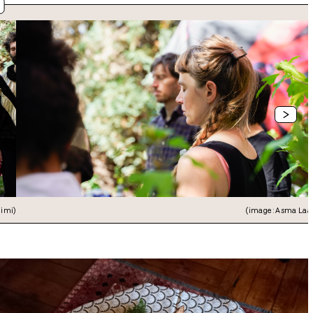
>
jimi)
(image : Asma Laa