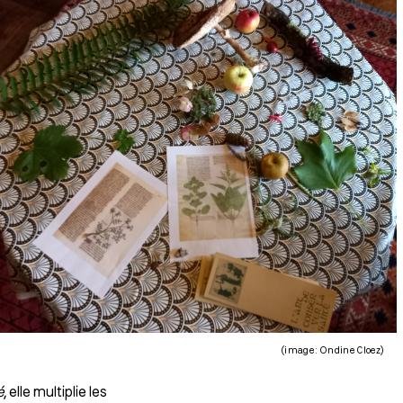
(image : Ondine Cloez)
é
, elle multiplie les