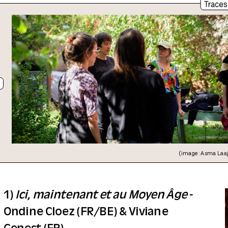
Traces
(image : Asma Laa
1)
Ici, maintenant et au Moyen Âge
-
Ondine Cloez (FR/BE) & Viviane
Genest (FR)