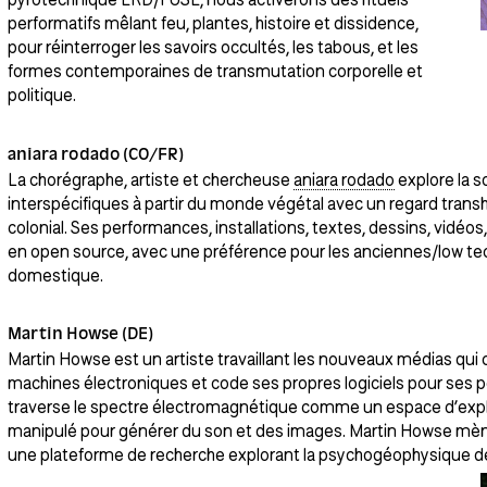
performatifs mêlant feu, plantes, histoire et dissidence,
pour réinterroger les savoirs occultés, les tabous, et les
formes contemporaines de transmutation corporelle et
politique.
aniara rodado (CO/FR)
La chorégraphe, artiste et chercheuse
aniara rodado
explore la so
interspécifiques à partir du monde végétal avec un regard trans
colonial. Ses performances, installations, textes, dessins, vidéo
en open source, avec une préférence pour les anciennes/low tec
domestique.
Martin Howse (DE)
Martin Howse est un artiste travaillant les nouveaux médias qui 
machines électroniques et code ses propres logiciels pour ses pe
traverse le spectre électromagnétique comme un espace d’explo
manipulé pour générer du son et des images. Martin Howse mène
une plateforme de recherche explorant la psychogéophysique des