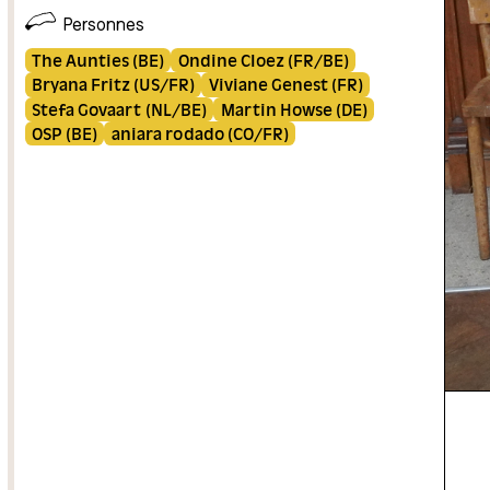
Personnes
The Aunties (BE)
Ondine Cloez (FR/BE)
Bryana Fritz (US/FR)
Viviane Genest (FR)
Stefa Govaart (NL/BE)
Martin Howse (DE)
OSP (BE)
aniara rodado (CO/FR)