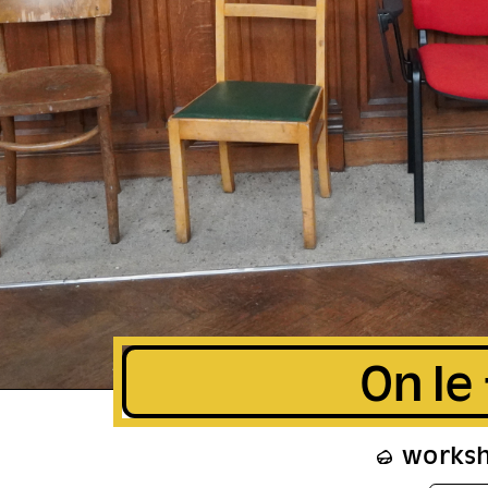
On le 
works