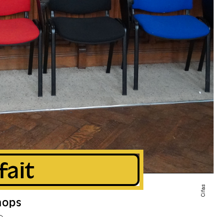
fait
Cifas
hops