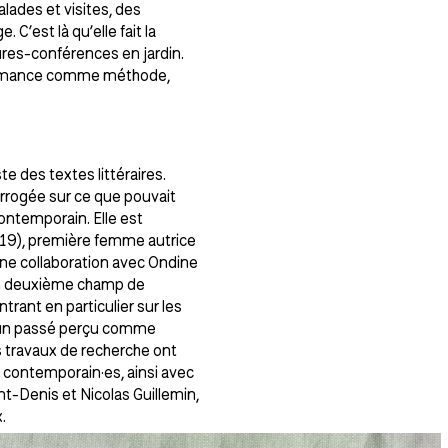
lades et visites, des
C’est là qu’elle fait la
res-conférences en jardin.
erformance comme méthode,
e des textes littéraires.
terrogée sur ce que pouvait
contemporain. Elle est
019), première femme autrice
une collaboration avec Ondine
 un deuxième champ de
trant en particulier sur les
 d’un passé perçu comme
s travaux de recherche ont
s contemporain·es, ainsi avec
nt-Denis et Nicolas Guillemin,
.