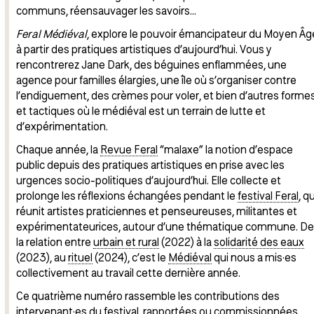
communs, réensauvager les savoirs…
Feral Médiéval
, explore le pouvoir émancipateur du Moyen Âg
à partir des pratiques artistiques d’aujourd’hui. Vous y
rencontrerez Jane Dark, des béguines enflammées, une
agence pour familles élargies, une île où s’organiser contre
l’endiguement, des crèmes pour voler, et bien d’autres forme
et tactiques où le médiéval est un terrain de lutte et
d’expérimentation.
Chaque année, la
Revue Feral
“malaxe” la notion d’espace
public depuis des pratiques artistiques en prise avec les
urgences socio-politiques d’aujourd’hui. Elle collecte et
prolonge les réflexions échangées pendant le
festival Feral
, qu
réunit artistes praticiennes et penseureuses, militantes et
expérimentateurices, autour d’une thématique commune. De
la relation entre
urbain et rural
(2022) à la
solidarité des eaux
(2023), au
rituel
(2024), c’est le
Médiéval
qui nous a mis·es
collectivement au travail cette dernière année.
Ce quatrième numéro rassemble les contributions des
intervenant·es du festival, rapportées ou commissionnées