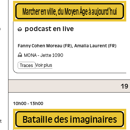
Marcher en ville, du Moyen Âge à aujourd’hui
podcast en live
n
Fanny Cohen Moreau (FR)
Amalia Laurent (FR)
MONA - Jette 1090
Voir plus
Traces
19
10h00
13h00
Bataille des imaginaires
t