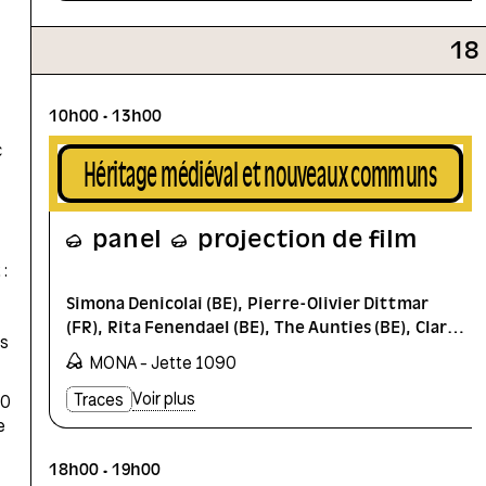
18
10h00
13h00
c
Héritage médiéval et nouveaux communs
panel
projection de film
 :
Simona Denicolai (BE)
Pierre-Olivier Dittmar
(FR)
Rita Fenendael (BE)
The Aunties (BE)
Clara
es
Thomine (BE)
Toestand (BE)
MONA - Jette 1090
Voir plus
Traces
00
e
.
18h00
19h00