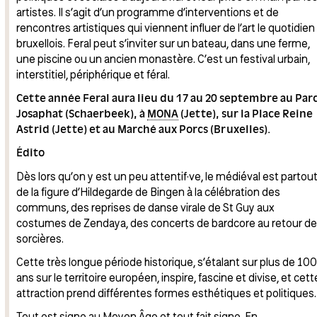
artistes. Il s’agit d’un programme d’interventions et de
rencontres artistiques qui viennent influer de l’art le quotidien
bruxellois. Feral peut s’inviter sur un bateau, dans une ferme,
une piscine ou un ancien monastère. C’est un festival urbain,
interstitiel, périphérique et féral.
Cette année Feral aura lieu du 17 au 20 septembre au Par
Josaphat (Schaerbeek), à
MONA
(Jette), sur la Place Reine
Astrid (Jette) et au Marché aux Porcs (Bruxelles).
Édito
Dès lors qu’on y est un peu attentif·ve, le médiéval est partout
de la figure d’Hildegarde de Bingen à la célébration des
communs, des reprises de danse virale de St Guy aux
costumes de Zendaya, des concerts de bardcore au retour d
sorcières.
Cette très longue période historique, s’étalant sur plus de 10
ans sur le territoire européen, inspire, fascine et divise, et cett
attraction prend différentes formes esthétiques et politiques
Tout est signe au Moyen Âge et tout fait signe. En