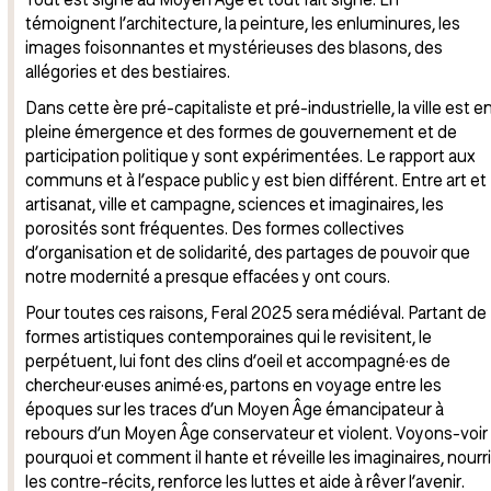
témoignent l’architecture, la peinture, les enluminures, les
images foisonnantes et mystérieuses des blasons, des
allégories et des bestiaires.
Dans cette ère pré-capitaliste et pré-industrielle, la ville est e
pleine émergence et des formes de gouvernement et de
participation politique y sont expérimentées. Le rapport aux
communs et à l’espace public y est bien différent. Entre art et
artisanat, ville et campagne, sciences et imaginaires, les
porosités sont fréquentes. Des formes collectives
d’organisation et de solidarité, des partages de pouvoir que
notre modernité a presque effacées y ont cours.
Pour toutes ces raisons, Feral 2025 sera médiéval. Partant de
formes artistiques contemporaines qui le revisitent, le
perpétuent, lui font des clins d’oeil et accompagné·es de
chercheur·euses animé·es, partons en voyage entre les
époques sur les traces d’un Moyen Âge émancipateur à
rebours d’un Moyen Âge conservateur et violent. Voyons-voir
pourquoi et comment il hante et réveille les imaginaires, nourri
les contre-récits, renforce les luttes et aide à rêver l’avenir.