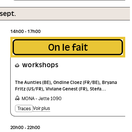
 sept.
14h00
17h00
On le fait
workshops
The Aunties (BE)
Ondine Cloez (FR/BE)
Bryana
Fritz (US/FR)
Viviane Genest (FR)
Stefa
Govaart (NL/BE)
Martin Howse (DE)
OSP
MONA - Jette 1090
(BE)
aniara rodado (CO/FR)
Voir plus
Traces
20h00
22h00