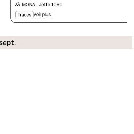
(BE)
Emmanuelle Nizou (BE)
MONA - Jette 1090
Voir plus
Traces
 sept.