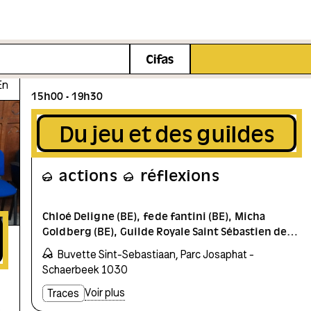
17
En
15h00
19h30
Du jeu et des guildes
actions
réflexions
Chloé Deligne (BE)
fede fantini (BE)
Micha
Goldberg (BE)
Guilde Royale Saint Sébastien de
Cifas
Schaerbeek (BE)
Chiara Monteverde (IT/BE)
OSP
Buvette Sint-Sebastiaan, Parc Josaphat -
(BE)
Giulia Piana (IT/BE)
Moni Wespi
Schaerbeek 1030
(CH/BE)
McCloud Zicmuse (BE)
Voir plus
Traces
s