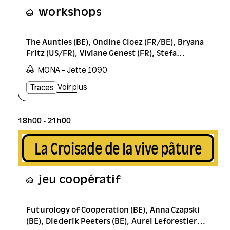
workshops
The Aunties (BE)
Ondine Cloez (FR/BE)
Bryana
Fritz (US/FR)
Viviane Genest (FR)
Stefa
Govaart (NL/BE)
Martin Howse (DE)
OSP
MONA - Jette 1090
(BE)
aniara rodado (CO/FR)
Voir plus
Traces
18h00
21h00
La Croisade de la vive pâture
jeu coopératif
Futurology of Cooperation (BE)
Anna Czapski
(BE)
Diederik Peeters (BE)
Aurel Leforestier