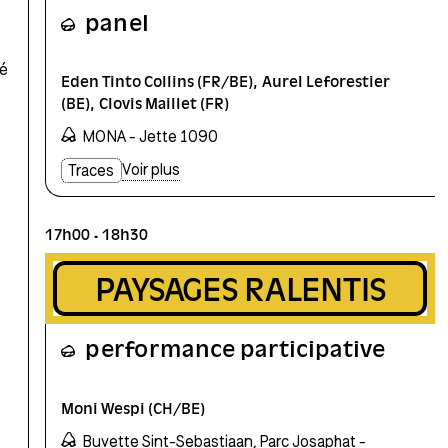
panel
lé
Eden Tinto Collins (FR/BE)
Aurel Leforestier
(BE)
Clovis Maillet (FR)
MONA - Jette 1090
Voir plus
Traces
17h00
18h30
PAYSAGES RALENTIS
performance participative
Moni Wespi (CH/BE)
Buvette Sint-Sebastiaan, Parc Josaphat -